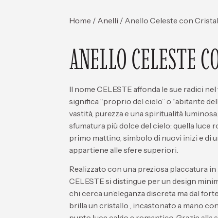
Home
/
Anelli
/ Anello Celeste con Crista
ANELLO CELESTE C
Il nome CELESTE
affonda le sue radici nel
significa
“proprio del cielo”
o
“abitante del
vastità, purezza e una spiritualità luminosa
sfumatura più dolce del cielo: quella luce r
primo mattino, simbolo di nuovi inizi e di u
appartiene alle sfere superiori.
Realizzato con una preziosa
placcatura i
CELESTE
si distingue per un design
minim
chi cerca un’eleganza discreta ma dal fort
brilla un
cristallo
, incastonato a mano con
punto luce caldo e romantico. Grazie alla 