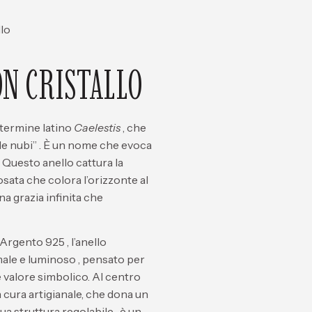
llo
ON CRISTALLO
 termine latino
Caelestis
, che
le nubi”
. È un nome che evoca
. Questo anello cattura la
osata che colora l’orizzonte al
na grazia infinita che
n Argento 925
, l’anello
ale e luminoso
, pensato per
e valore simbolico. Al centro
 cura artigianale, che dona un
sua struttura
regolabile
, è un