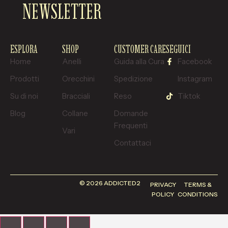
NEWSLETTER
ESPLORA
SHOP
CUSTOMER CARE
SEGUICI
Home
Anelli
Guida alla Cura
Facebook
Prodotti
Orecchini
Spedizione
Instagram
Su di noi
Bracciali
Reso
Tiktok
Blog
Collane
Domande
Frequenti
Vari
Contattaci
© 2026 ADDICTED2
PRIVACY
TERMS &
POLICY
CONDITIONS