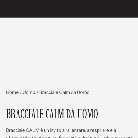
Home
/
Uomo
/ Bracciale Calm da Uomo
BRACCIALE CALM DA UOMO
Bracciale CALM
è un invito a rallentare, a respirare e a
ritrovare il proprio centro. È il gioiello di chi ama l’eleganza che