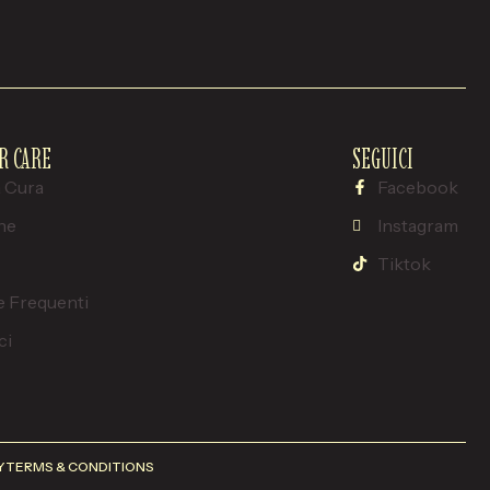
R CARE
SEGUICI
a Cura
Facebook
ne
Instagram
Tiktok
 Frequenti
ci
Y
TERMS & CONDITIONS