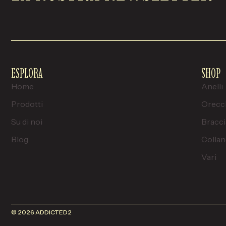
ESPLORA
SHOP
Home
Anelli
Prodotti
Orecc
Su di noi
Bracci
Blog
Collan
Vari
© 2026 ADDICTED2