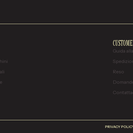
CUSTOME
Guida all
hini
Spedizio
ali
Reso
e
Domande
Contatta
PRIVACY POLIC