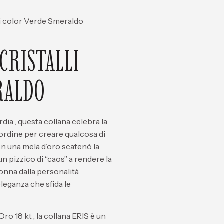
li color Verde Smeraldo
CRISTALLI
RALDO
rdia
, questa collana celebra la
’ordine per creare qualcosa di
on una mela d’oro scatenò la
un pizzico di “caos” a rendere la
donna dalla personalità
leganza che sfida le
Oro 18 kt
, la collana
ERIS
è un