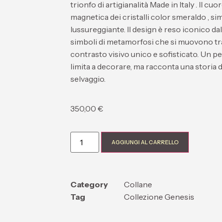
trionfo di artigianalità
Made in Italy
. Il cuo
magnetica dei
cristalli color smeraldo
, si
lussureggiante. Il design è reso iconico da
simboli di metamorfosi che si muovono tra
contrasto visivo unico e sofisticato. Un pez
limita a decorare, ma racconta una storia 
selvaggio.
350,00
€
AGGIUNGI AL CARRELLO
Category
Collane
Tag
Collezione Genesis