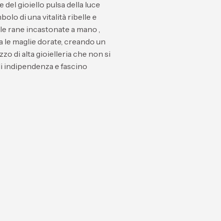
re del gioiello pulsa della luce
mbolo di una vitalità ribelle e
lle
rane incastonate a mano
,
 le maglie dorate, creando un
zo di alta gioielleria che non si
di indipendenza e fascino