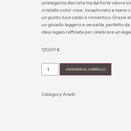
un’eleganza discreta ma dal forte valore si
cristallo color rosa
, incastonato a mano c
un punto luce caldo e romantico. Grazie al
un gioiello leggero e versatile, perfetto 
idea regalo raffinata
per celebrare un lega
120,00
€
AGGIUNGI AL CARRELLO
Category
Anelli