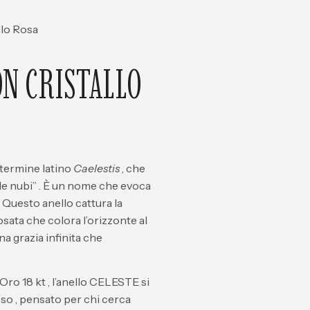
llo Rosa
ON CRISTALLO
 termine latino
Caelestis
, che
le nubi”
. È un nome che evoca
. Questo anello cattura la
osata che colora l’orizzonte al
na grazia infinita che
 Oro 18 kt
, l’anello CELESTE
si
oso
, pensato per chi cerca