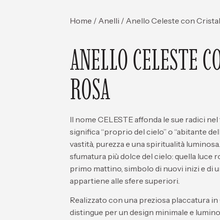
Home
/
Anelli
/ Anello Celeste con Crista
ANELLO CELESTE C
ROSA
Il nome CELESTE
affonda le sue radici nel
significa
“proprio del cielo”
o
“abitante del
vastità, purezza e una spiritualità luminosa
sfumatura più dolce del cielo: quella luce r
primo mattino, simbolo di nuovi inizi e di u
appartiene alle sfere superiori.
Realizzato con una preziosa
placcatura in
distingue per un design
minimale e lumin