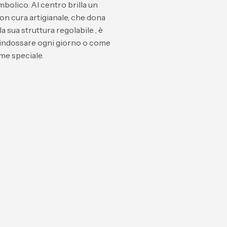
mbolico. Al centro brilla un
on cura artigianale, che dona
la sua struttura
regolabile
, è
da indossare ogni giorno o come
me speciale.