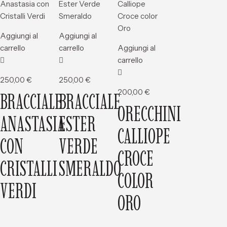
Aggiungi al
Aggiungi al
carrello
carrello
Aggiungi al
carrello
250,00
€
250,00
€
200,00
€
BRACCIALE
BRACCIALE
ORECCHINI
ANASTASIA
ESTER
CALLIOPE
CON
VERDE
CROCE
CRISTALLI
SMERALDO
COLOR
VERDI
ORO