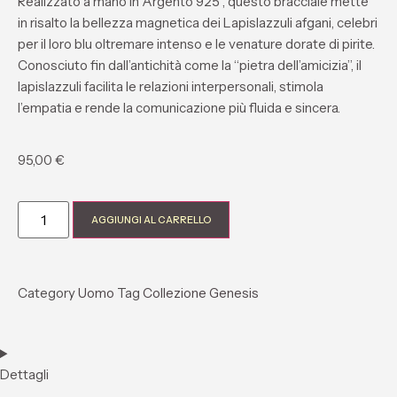
Realizzato a mano in
Arge
nto
925
, questo bracciale mette
in risalto la bellezza magnetica dei
Lapislazzuli afgani
, celebri
per il loro blu oltremare intenso e le venature dorate di pirite.
Conosciuto fin dall’antichità come la “pietra dell’amicizia”, ​​il
lapislazzuli facilita le relazioni interpersonali, stimola
l’empatia e rende la comunicazione più fluida e sincera.
95,00
€
AGGIUNGI AL CARRELLO
Category
Uomo
Tag
Collezione Genesis
Dettagli