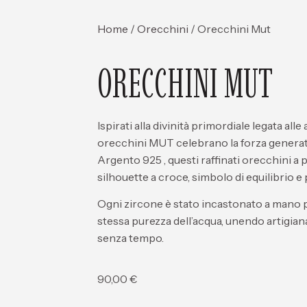
Home
/
Orecchini
/ Orecchini Mut
ORECCHINI MUT
Ispirati alla divinità primordiale legata alle a
orecchini
MUT
celebrano la forza generatr
Ar
gento
925
, questi raffinati orecchini 
silhouette a croce, simbolo di equilibrio e
Ogni
zircone
è stato
incas
tonato
a
mano
p
stessa purezza dell’acqua, unendo artigiana
senza tempo.
90,00
€