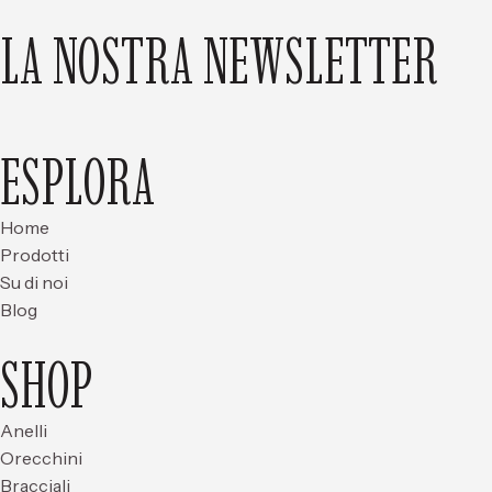
LA NOSTRA NEWSLETTER
ESPLORA
Home
Prodotti
Su di noi
Blog
SHOP
Anelli
Orecchini
Bracciali