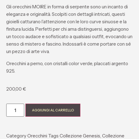
Gli orecchini MOIRE in forma di serpente sono un incanto di
eleganza e originalità. Scolpiti con dettagli intricati, questi
gioielli catturano l’attenzione con le loro curve sinuose e la
finitura lucida. Perfetti per chi ama distinguersi, aggiungono
un tocco audace e sofisticato a qualsiasi outfit, evocando un
senso di mistero e fascino. Indossarli è come portare con sé
un pezzo di arte viva.
Orecchini a perno, con cristalli color verde, placcati argento
925.
200,00
€
AGGIUNGI AL CARRELLO
Category
Orecchini
Tags
Collezione Genesis
,
Collezione