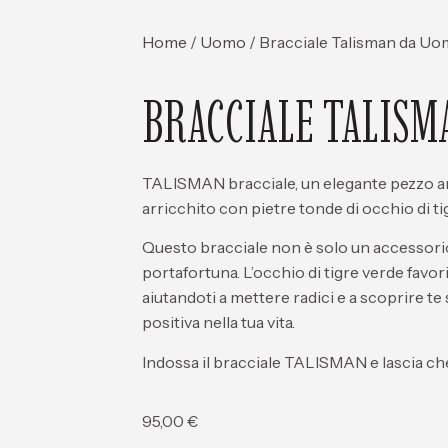
Home
/
Uomo
/ Bracciale Talisman da U
BRACCIALE TALISM
TALISMAN bracciale, un elegante pezzo ar
arricchito con pietre tonde di occhio di tig
Questo bracciale non è solo un accessori
portafortuna. L’occhio di tigre verde favoris
aiutandoti a mettere radici e a scoprire te
positiva nella tua vita.
Indossa il bracciale TALISMAN e lascia che
95,00
€