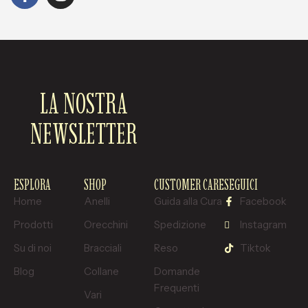
LA NOSTRA
NEWSLETTER
ESPLORA
SHOP
CUSTOMER CARE
SEGUICI
Home
Anelli
Guida alla Cura
Facebook
Prodotti
Orecchini
Spedizione
Instagram
Su di noi
Bracciali
Reso
Tiktok
Blog
Collane
Domande
Frequenti
Vari